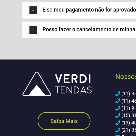
E se meu pagamento não for aprovad
Posso fazer o cancelamento de minh
Nossos
(11) 3
(11) 4
(11) 9
(15) 3
Saiba Mais
(19) 4
(21) 35