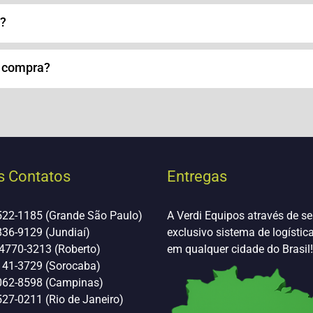
o?
a compra?
 Contatos
Entregas
522-1185 (Grande São Paulo)
A Verdi Equipos através de s
836-9129 (Jundiaí)
exclusivo sistema de logístic
 4770-3213 (Roberto)
em qualquer cidade do Brasil!
141-3729 (Sorocaba)
062-8598 (Campinas)
27-0211 (Rio de Janeiro)